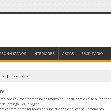
RSONALIZADOS
INTERIORES
OBRAS
ESCRITÓRIO
>
Jcr construcoes
re
onstrucoes é uma empresa no segmento de Construtora e vai te ajudar a 
e de Ipatinga - MG e região.
 em contato para tirar todas as suas dúvidas e solicite seu orçamento!