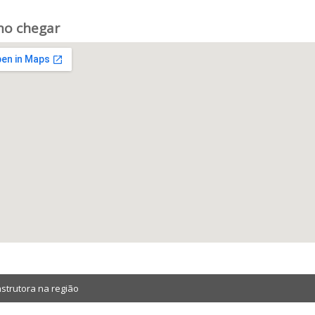
o chegar
strutora na região