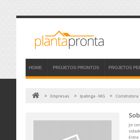
HOME
PROJETOS
PRONTOS
PROJETOS
PE
>
>
>
Empresas
Ipatinga - MG
Construtora
Sob
Jcr c
cidad
Entre