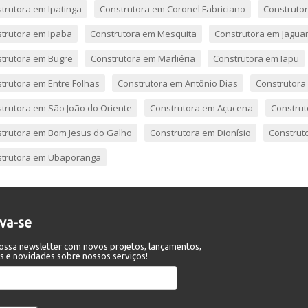
trutora em Ipatinga
Construtora em Coronel Fabriciano
Construto
trutora em Ipaba
Construtora em Mesquita
Construtora em Jagua
trutora em Bugre
Construtora em Marliéria
Construtora em Iapu
trutora em Entre Folhas
Construtora em Antônio Dias
Construtora
trutora em São João do Oriente
Construtora em Açucena
Construt
trutora em Bom Jesus do Galho
Construtora em Dionísio
Construt
trutora em Ubaporanga
eva-se
ossa newsletter com novos projetos, lançamentos,
s e novidades sobre nossos serviços!