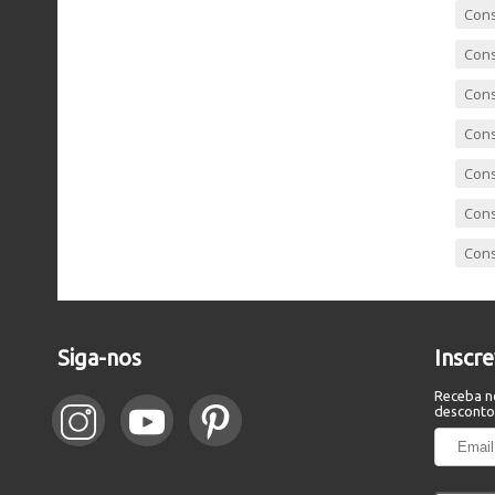
Cons
Cons
Cons
Cons
Cons
Cons
Cons
Siga-nos
Inscr
Receba n
desconto