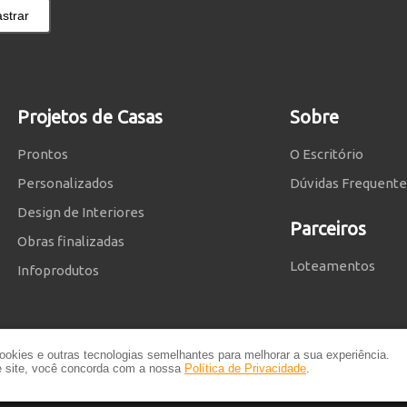
strar
Projetos de Casas
Sobre
Prontos
O Escritório
Personalizados
Dúvidas Frequente
Design de Interiores
Parceiros
Obras finalizadas
Loteamentos
Infoprodutos
okies e outras tecnologias semelhantes para melhorar a sua experiência.
te site, você concorda com a nossa
Política de Privacidade
.
rivacidade
e
Termos e Condições
|
Planta de Casa
| © 2014 - 2026 Powered by