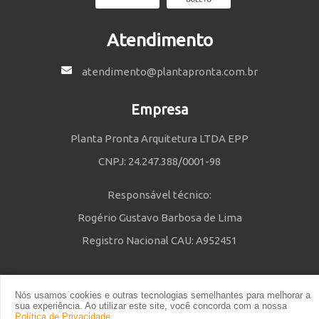
Atendimento
atendimento@plantapronta.com.br
Empresa
Planta Pronta Arquitetura LTDA EPP
CNPJ: 24.247.388/0001-98
Responsável técnico:
Rogério Gustavo Barbosa de Lima
Registro Nacional CAU: A952451
Nós usamos cookies e outras tecnologias semelhantes para melhorar a
Política de Privacidade
e
Termos e Condições
| © 2014 - 2021 Powered
sua experiência. Ao utilizar este site, você concorda com a nossa
by Planta Pronta
Política de Privacidade
.