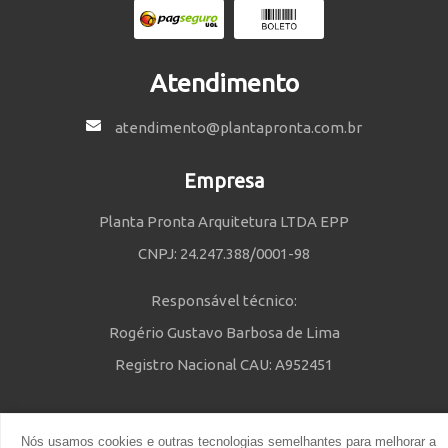
Atendimento
atendimento@plantapronta.com.br
Empresa
Planta Pronta Arquitetura LTDA EPP
CNPJ: 24.247.388/0001-98
Responsável técnico:
Rogério Gustavo Barbosa de Lima
Registro Nacional CAU: A952451
Nós usamos cookies e outras tecnologias semelhantes para melhorar a
Política de Privacidade
e
Termos e Condições
| © 2014 - 2021 Powered