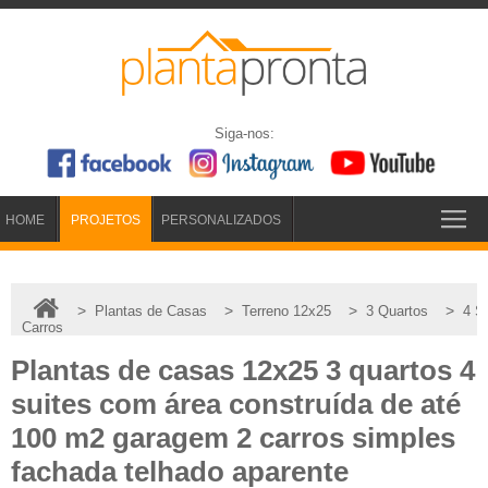
Siga-nos:
HOME
PROJETOS
PERSONALIZADOS
>
>
>
>
Plantas de Casas
Terreno 12x25
3 Quartos
4 S
Carros
Plantas de casas 12x25 3 quartos 4
suites com área construída de até
100 m2 garagem 2 carros simples
fachada telhado aparente