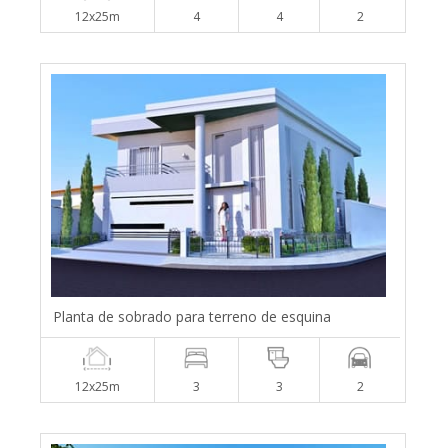
12x25m
4
4
2
Planta de sobrado para terreno de esquina
12x25m
3
3
2