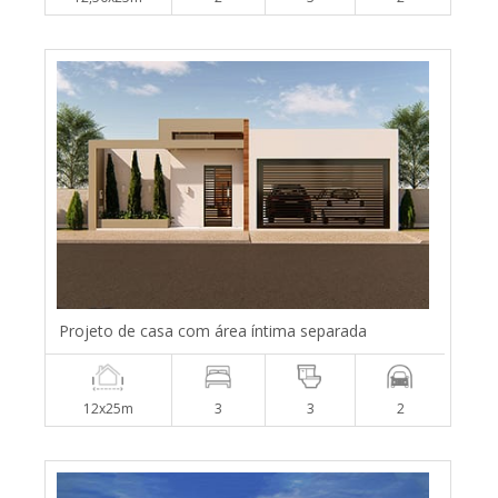
Projeto de casa com área íntima separada
12x25m
3
3
2