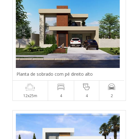
Planta de sobrado com pé direito alto
12x25m
4
4
2