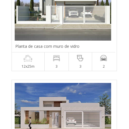
Planta de casa com muro de vidro
12x25m
3
3
2