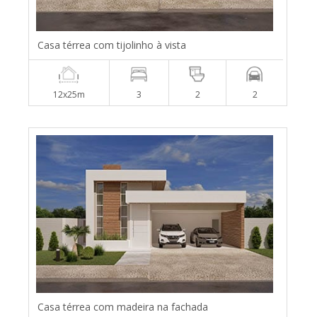
Casa térrea com tijolinho à vista
12x25m
3
2
2
Casa térrea com madeira na fachada