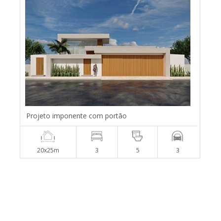
Projeto imponente com portão
20x25m
3
5
3