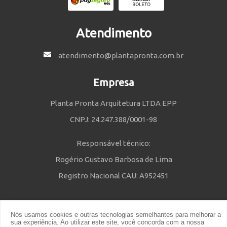
Atendimento
atendimento@plantapronta.com.br
Empresa
Planta Pronta Arquitetura LTDA EPP
CNPJ: 24.247.388/0001-98
Responsável técnico:
Rogério Gustavo Barbosa de Lima
Registro Nacional CAU: A952451
Nós usamos cookies e outras tecnologias semelhantes para melhorar a
Política de Privacidade
e
Termos e Condições
| © 2014 - 2021 Powered
sua experiência. Ao utilizar este site, você concorda com a nossa
by Planta Pronta