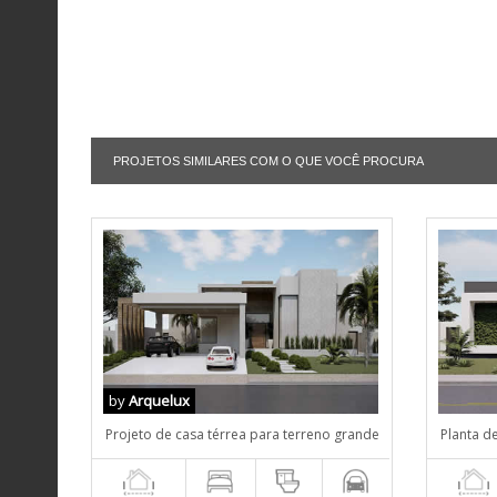
PROJETOS SIMILARES COM O QUE VOCÊ PROCURA
by
Arquelux
Projeto de casa térrea para terreno grande
Planta 