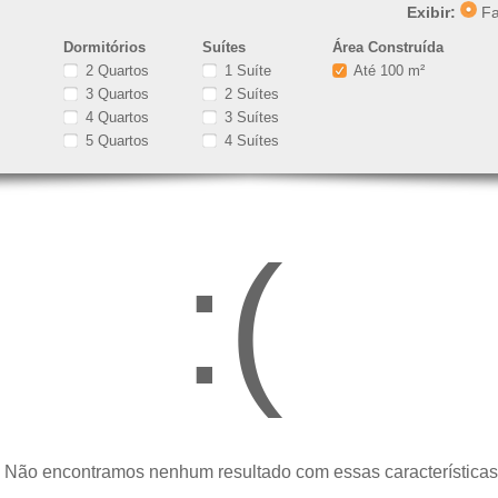
Exibir:
Fa
Dormitórios
Suítes
Área Construída
2 Quartos
1 Suíte
Até 100 m²
3 Quartos
2 Suítes
4 Quartos
3 Suítes
5 Quartos
4 Suítes
:(
 Não encontramos nenhum resultado com essas características