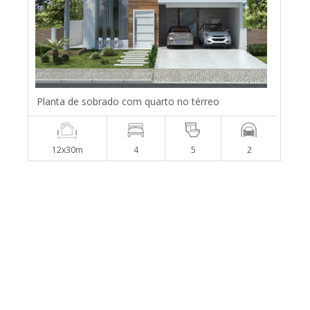
Planta de sobrado com quarto no térreo
12x30m
4
5
2