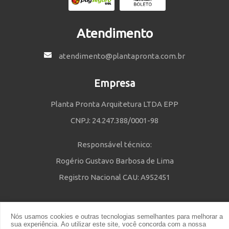
Atendimento
atendimento@plantapronta.com.br
Empresa
Planta Pronta Arquitetura LTDA EPP
CNPJ: 24.247.388/0001-98
Responsável técnico:
Rogério Gustavo Barbosa de Lima
Registro Nacional CAU: A952451
Nós usamos cookies e outras tecnologias semelhantes para melhorar a
Política de Privacidade
e
Termos e Condições
| © 2014 - 2021 Powered
sua experiência. Ao utilizar este site, você concorda com a nossa
by Planta Pronta