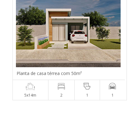
Planta de casa térrea com 50m²
5x14m
2
1
1