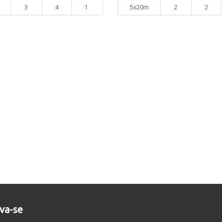
3
4
1
5x20m
2
2
eva-se