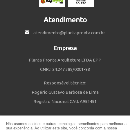
Atendimento
atendimento@plantapronta.com.br
Empresa
Planta Pronta Arquitetura LTDA EPP
CNPJ: 24.247.388/0001-98
Responsável técnico:
Rogério Gustavo Barbosa de Lima
Registro Nacional CAU: A952451
Nós usamos cookies e outras tecnologias semelhantes para melhorar a
Política de Privacidade
e
Termos e Condições
| © 2014 - 2021 Powered
sua experiência. Ao utilizar este site, você concorda com a nossa
by Planta Pronta