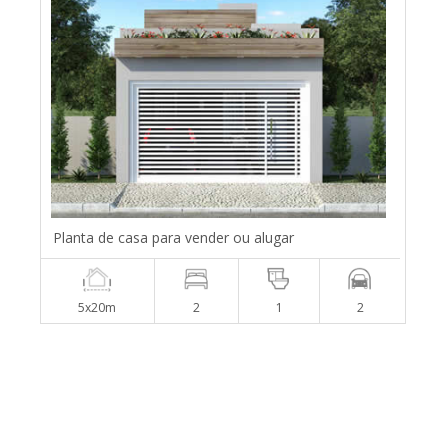
Planta de casa para vender ou alugar
5x20m
2
1
2