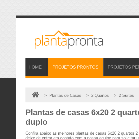
HOME
PROJETOS
PRONTOS
PROJETOS
PE
>
>
>
Plantas de Casas
2 Quartos
2 Suítes
Plantas de casas 6x20 2 quart
duplo
Confira abaixo as melhores plantas de casas 6x20 2 quartos 2
deixe de entrar em contato com a nossa equipe para solicitar 