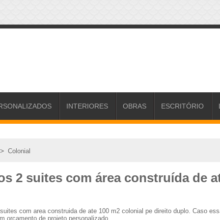
RSONALIZADOS
INTERIORES
OBRAS
ESCRITÓRIO
>
Colonial
os 2 suites com área construída de at
 suites com area construida de ate 100 m2 colonial pe direito duplo. Caso 
um orçamento de projeto personalizado.