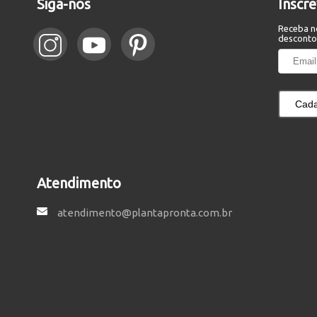
Siga-nos
Inscr
Receba n
desconto
Cada
Atendimento
atendimento@plantapronta.com.br