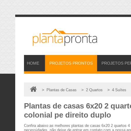
HOME
PROJETOS
PRONTOS
PROJETOS
PE
>
>
>
Plantas de Casas
2 Quartos
4 Suítes
Plantas de casas 6x20 2 quart
colonial pe direito duplo
Confira abaixo as melhores plantas de casas 6x20 2 quartos 4
necessidades, não deixe de entrar em contato com a nossa equ