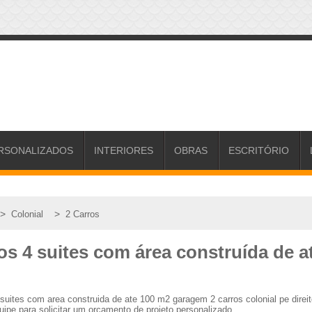
RSONALIZADOS
INTERIORES
OBRAS
ESCRITÓRIO
>
>
Colonial
2 Carros
os 4 suites com área construída de 
 suites com area construida de ate 100 m2 garagem 2 carros colonial pe dir
ipe para solicitar um orçamento de projeto personalizado.