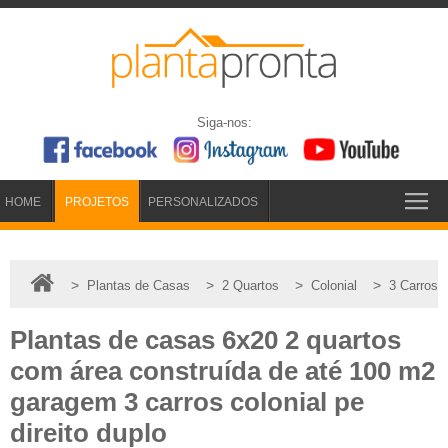
Siga-nos:
HOME
PROJETOS
PERSONALIZADOS
>
>
>
>
Plantas de Casas
2 Quartos
Colonial
3 Carros
Plantas de casas 6x20 2 quartos
com área construída de até 100 m2
garagem 3 carros colonial pe
direito duplo