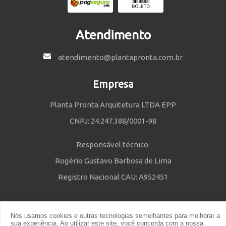
Atendimento
atendimento@plantapronta.com.br
Empresa
Planta Pronta Arquitetura LTDA EPP
CNPJ: 24.247.388/0001-98
Responsável técnico:
Rogério Gustavo Barbosa de Lima
Registro Nacional CAU: A952451
Nós usamos cookies e outras tecnologias semelhantes para melhorar a
Política de Privacidade
e
Termos e Condições
| © 2014 - 2021 Powered
sua experiência. Ao utilizar este site, você concorda com a nossa
by Planta Pronta