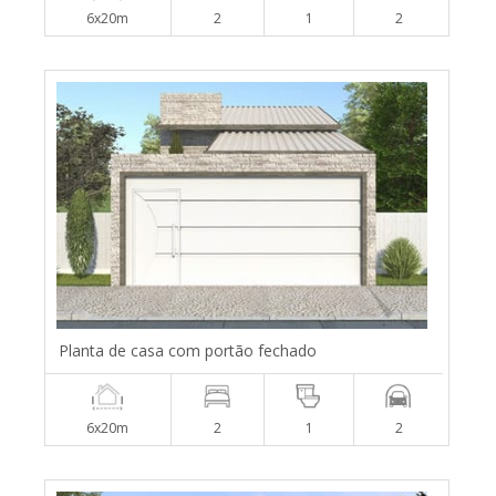
6x20m
2
1
2
Planta de casa com portão fechado
6x20m
2
1
2