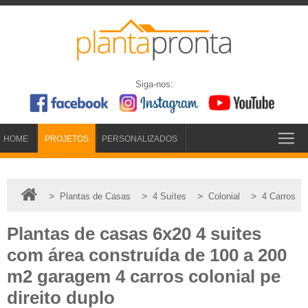
Siga-nos:
HOME
PROJETOS
PERSONALIZADOS
>
>
>
>
Plantas de Casas
4 Suítes
Colonial
4 Carros
Plantas de casas 6x20 4 suites
com área construída de 100 a 200
m2 garagem 4 carros colonial pe
direito duplo