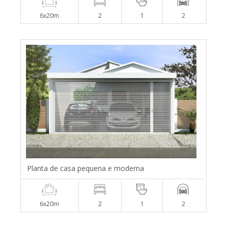
6x20m
2
1
2
Planta de casa pequena e moderna
6x20m
2
1
2