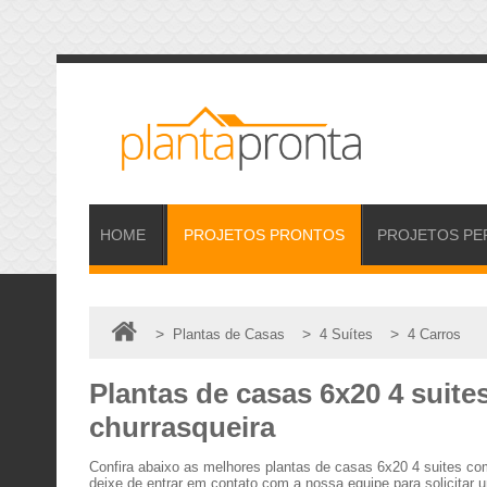
HOME
PROJETOS
PRONTOS
PROJETOS
PE
>
>
>
Plantas de Casas
4 Suítes
4 Carros
Plantas de casas 6x20 4 suite
churrasqueira
Confira abaixo as melhores plantas de casas 6x20 4 suites c
deixe de entrar em contato com a nossa equipe para solicitar 