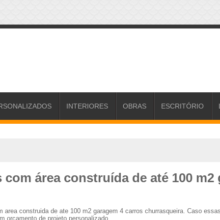
RSONALIZADOS
INTERIORES
OBRAS
ESCRITÓRIO
s com área construída de até 100 m2
om area construida de ate 100 m2 garagem 4 carros churrasqueira. Caso ess
um orçamento de projeto personalizado.