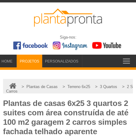
Siga-nos:
HOME
PROJETOS
PERSONALIZADOS
>
>
>
>
Plantas de Casas
Terreno 6x25
3 Quartos
2 Su
Carros
Plantas de casas 6x25 3 quartos 2
suites com área construída de até
100 m2 garagem 2 carros simples
fachada telhado aparente