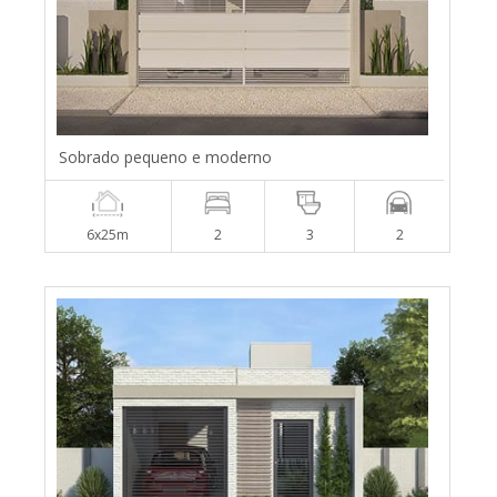
Sobrado pequeno e moderno
6x25m
2
3
2