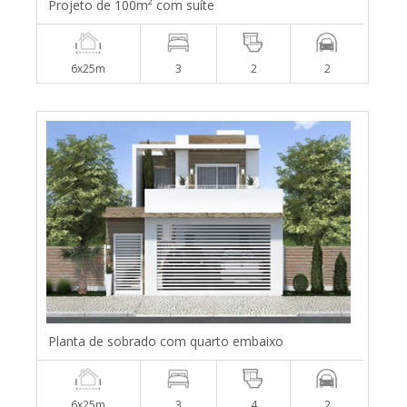
Projeto de 100m² com suíte
6x25m
3
2
2
Planta de sobrado com quarto embaixo
6x25m
3
4
2