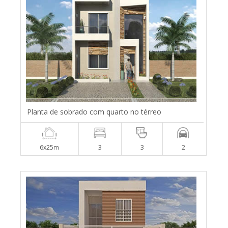
Planta de sobrado com quarto no térreo
6x25m
3
3
2