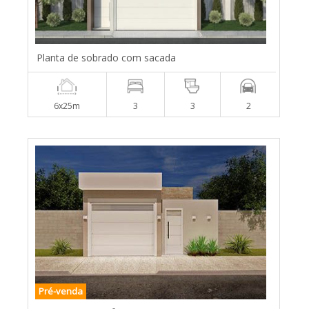
Planta de sobrado com sacada
6x25m
3
3
2
Pré-venda