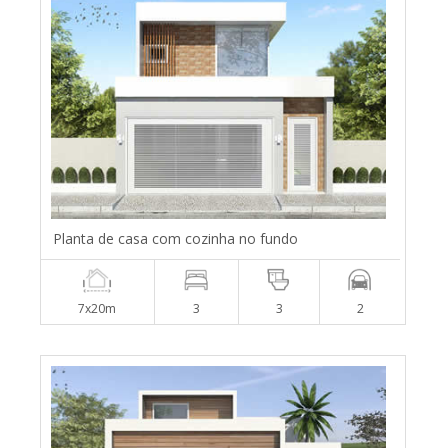
Planta de casa com cozinha no fundo
7x20m
3
3
2