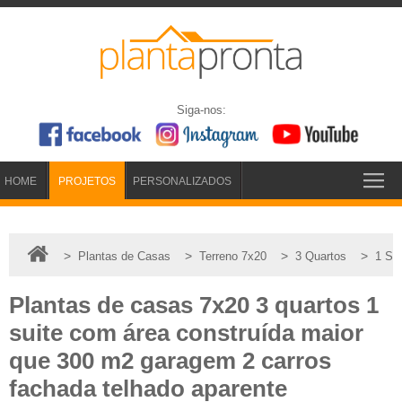
Siga-nos:
HOME
PROJETOS
PERSONALIZADOS
>
>
>
>
Plantas de Casas
Terreno 7x20
3 Quartos
1 Suí
Plantas de casas 7x20 3 quartos 1
suite com área construída maior
que 300 m2 garagem 2 carros
fachada telhado aparente