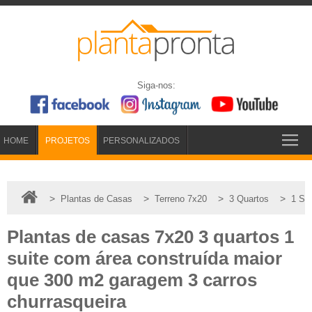
Siga-nos:
HOME
PROJETOS
PERSONALIZADOS
>
>
>
>
Plantas de Casas
Terreno 7x20
3 Quartos
1 Suí
Plantas de casas 7x20 3 quartos 1
suite com área construída maior
que 300 m2 garagem 3 carros
churrasqueira