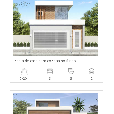
Planta de casa com cozinha no fundo
7x20m
3
3
2