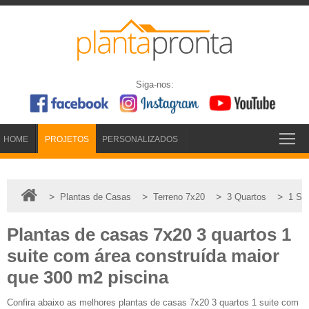
Siga-nos:
HOME
PROJETOS
PERSONALIZADOS
>
>
>
>
Plantas de Casas
Terreno 7x20
3 Quartos
1 Suí
Plantas de casas 7x20 3 quartos 1
suite com área construída maior
que 300 m2 piscina
Confira abaixo as melhores plantas de casas 7x20 3 quartos 1 suite com