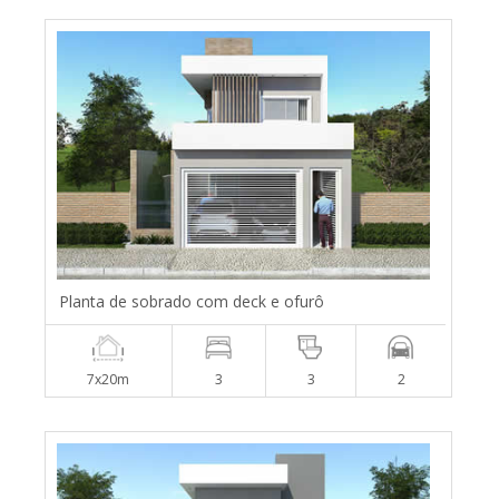
Planta de sobrado com deck e ofurô
7x20m
3
3
2