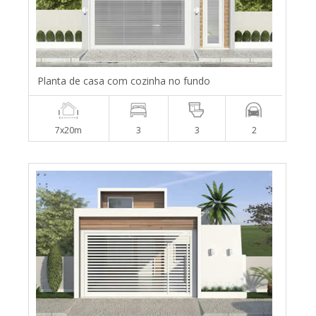
Planta de casa com cozinha no fundo
7x20m
3
3
2