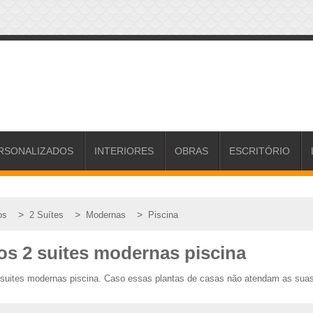
RSONALIZADOS
INTERIORES
OBRAS
ESCRITÓRIO
>
>
>
os
2 Suítes
Modernas
Piscina
os 2 suites modernas piscina
2 suites modernas piscina. Caso essas plantas de casas não atendam as sua