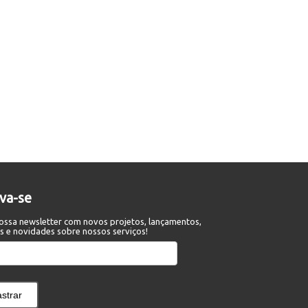
eva-se
ossa newsletter com novos projetos, lançamentos,
s e novidades sobre nossos serviços!
strar