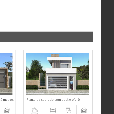
20 metros
Planta de sobrado com deck e ofurô