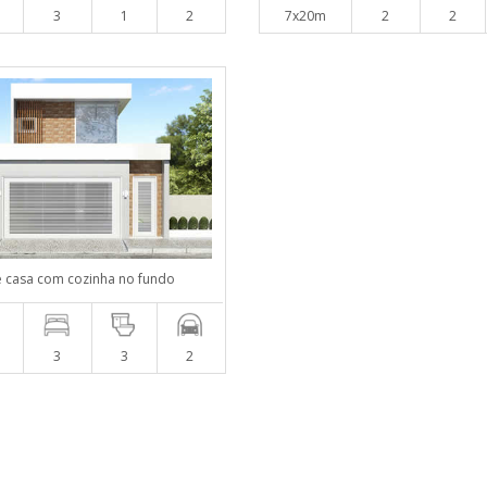
3
1
2
7x20m
2
2
e casa com cozinha no fundo
3
3
2