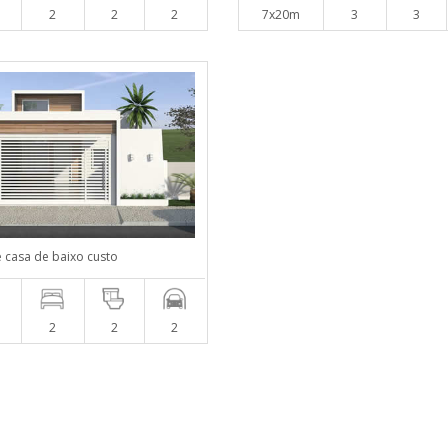
2
2
2
7x20m
3
3
e casa de baixo custo
2
2
2