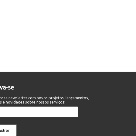
eva-se
ossa newsletter com novos projetos, lançamentos,
s e novidades sobre nossos serviços!
strar