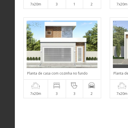
7x20m
3
1
2
7x20m
Planta de casa com cozinha no fundo
Planta d
7x20m
3
3
2
7x20m