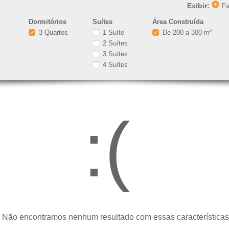
Exibir:
Fa
Dormitórios
Suítes
Área Construída
3 Quartos
1 Suíte
De 200 a 300 m²
2 Suítes
3 Suítes
4 Suítes
:(
 Não encontramos nenhum resultado com essas características