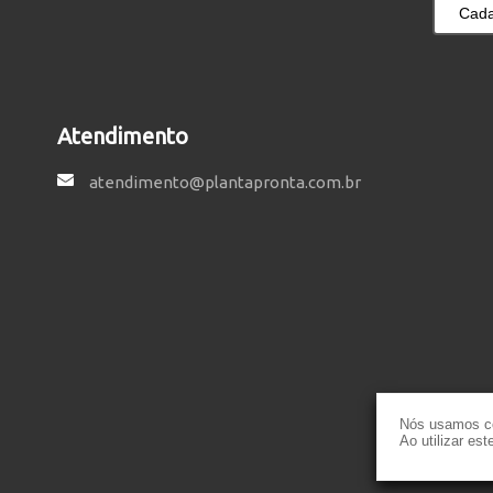
Cada
Atendimento
atendimento@plantapronta.com.br
Nós usamos co
Ao utilizar es
Política de P