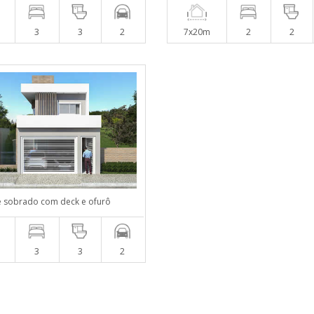
3
3
2
7x20m
2
2
e sobrado com deck e ofurô
3
3
2