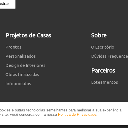
strar
Projetos de Casas
Sobre
Prontos
O Escritório
Personalizados
Dúvidas Frequente
Design de Interiores
Parceiros
Obras finalizadas
Loteamentos
Infoprodutos
okies e outras tecnologias semelhantes para melhorar a sua experiência.
te site, você concorda com a nossa
Política de Privacidade
.
rivacidade
e
Termos e Condições
|
Planta de Casa
| © 2014 - 2026 Powered by