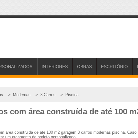
RSONALIZADOS
INTERIORES
OBRAS
ESCRITÓRIO
>
>
>
os
Modernas
3 Carros
Piscina
tos com área construída de até 100 
com area construida de ate 100 m2 garagem 3 carros modernas piscina. Cas
tar um orçamento de projeto personalizado.