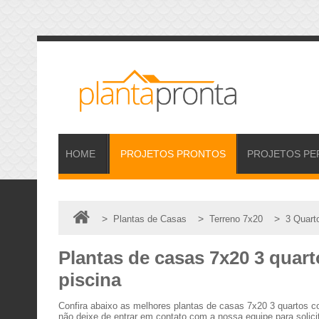
HOME
PROJETOS
PRONTOS
PROJETOS
PE
>
>
>
Plantas de Casas
Terreno 7x20
3 Quart
Plantas de casas 7x20 3 quar
piscina
Confira abaixo as melhores plantas de casas 7x20 3 quartos 
não deixe de entrar em contato com a nossa equipe para solici