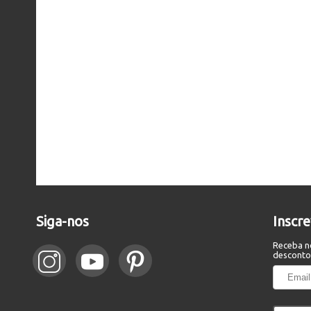
Siga-nos
Inscr
Receba n
desconto