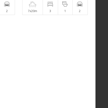
2
7x20m
3
1
2