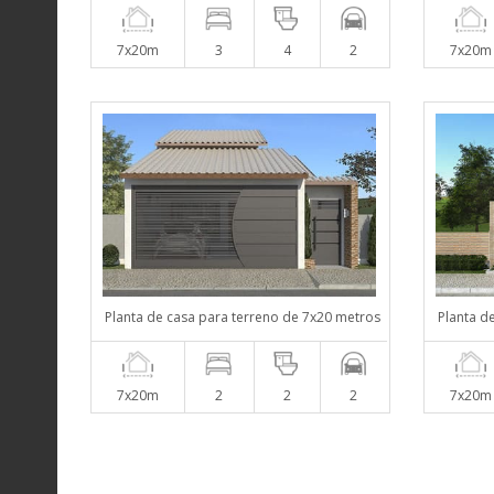
7x20m
3
4
2
7x20m
Planta de casa para terreno de 7x20 metros
Planta d
7x20m
2
2
2
7x20m