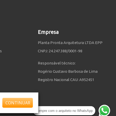
Empresa
Planta Pronta Arquitetura LTDA EPP
s
CNPJ: 24.247.388/0001-98
Responsável técnico:
Rogério Gustavo Barbosa de Lima
Registro Nacional CAU: A952451
CONTINUAR
 Planta Pronta
Compre com o arquiteto no WhatsApp