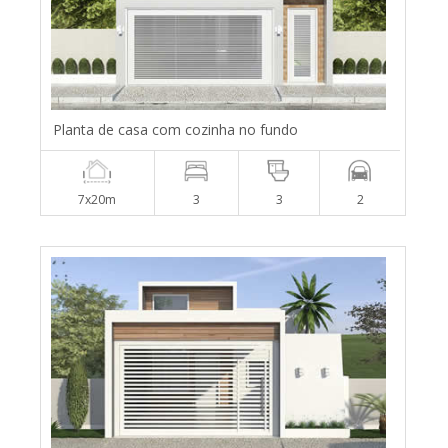
Planta de casa com cozinha no fundo
7x20m
3
3
2