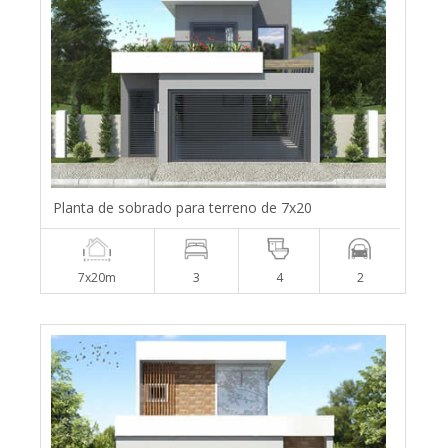
Planta de sobrado para terreno de 7x20
7x20m
3
4
2