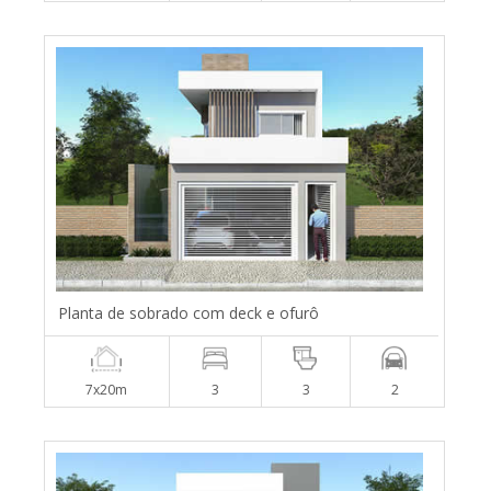
Planta de sobrado com deck e ofurô
7x20m
3
3
2