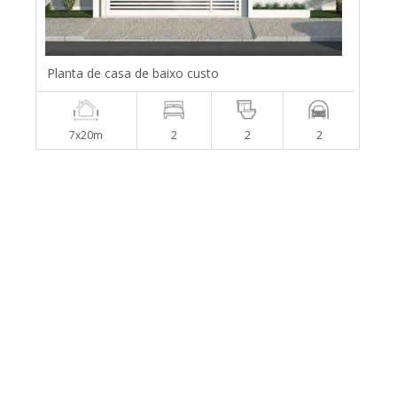
Planta de casa de baixo custo
7x20m
2
2
2