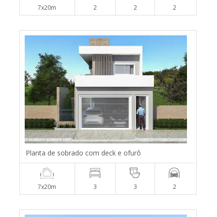
7x20m
2
2
2
Planta de sobrado com deck e ofurô
7x20m
3
3
2