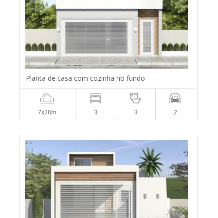
Planta de casa com cozinha no fundo
7x20m
3
3
2