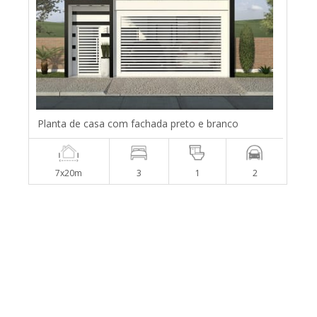
Planta de casa com fachada preto e branco
7x20m
3
1
2