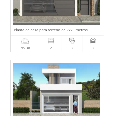
Planta de casa para terreno de 7x20 metros
7x20m
2
2
2