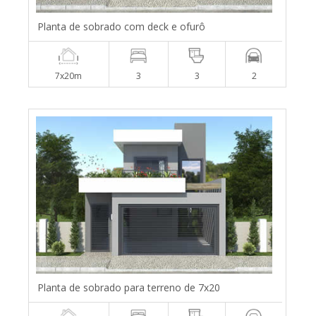
Planta de sobrado com deck e ofurô
7x20m
3
3
2
Planta de sobrado para terreno de 7x20