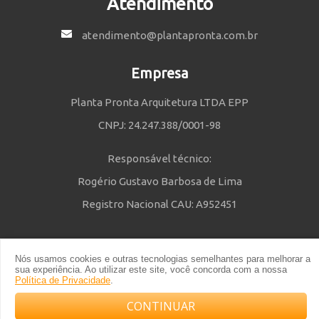
Atendimento
atendimento@plantapronta.com.br
Empresa
Planta Pronta Arquitetura LTDA EPP
CNPJ: 24.247.388/0001-98
Responsável técnico:
Rogério Gustavo Barbosa de Lima
Registro Nacional CAU: A952451
Nós usamos cookies e outras tecnologias semelhantes para melhorar a
Política de Privacidade
e
Termos e Condições
| © 2014 - 2021 Powered
sua experiência. Ao utilizar este site, você concorda com a nossa
by Planta Pronta
Política de Privacidade
.
CONTINUAR
Compre com o arquiteto no WhatsApp