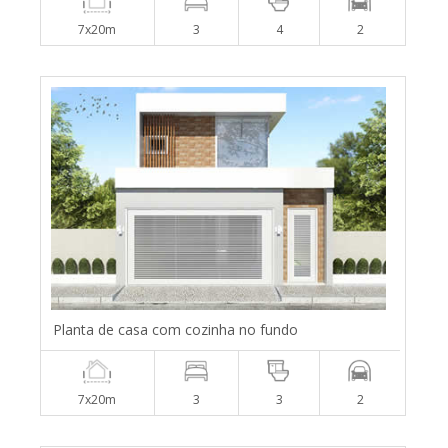
7x20m
3
4
2
Planta de casa com cozinha no fundo
7x20m
3
3
2