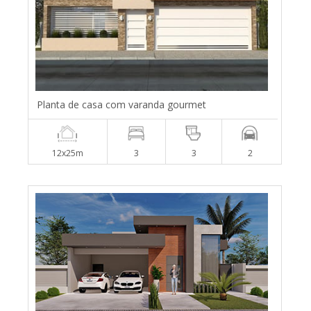
Planta de casa com varanda gourmet
12x25m
3
3
2