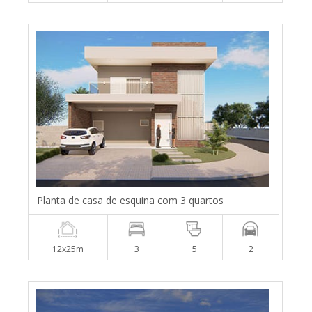
Planta de casa de esquina com 3 quartos
12x25m
3
5
2