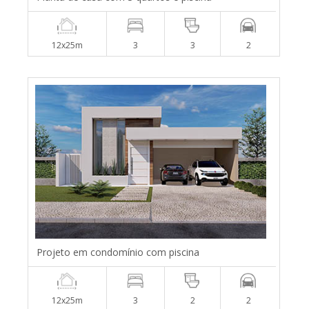
12x25m
3
3
2
Projeto em condomínio com piscina
12x25m
3
2
2