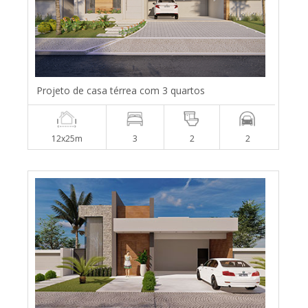
Projeto de casa térrea com 3 quartos
12x25m
3
2
2