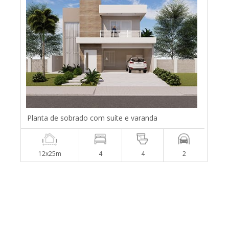
Planta de sobrado com suíte e varanda
12x25m
4
4
2