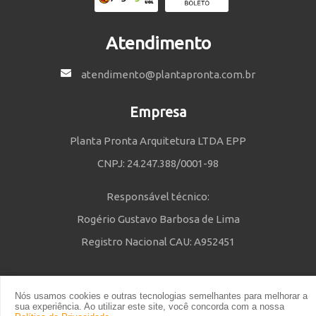
Atendimento
atendimento@plantapronta.com.br
Empresa
Planta Pronta Arquitetura LTDA EPP
CNPJ: 24.247.388/0001-98
Responsável técnico:
Rogério Gustavo Barbosa de Lima
Registro Nacional CAU: A952451
Nós usamos cookies e outras tecnologias semelhantes para melhorar a
Política de Privacidade
e
Termos e Condições
| © 2014 - 2021 Powered
sua experiência. Ao utilizar este site, você concorda com a nossa
by Planta Pronta