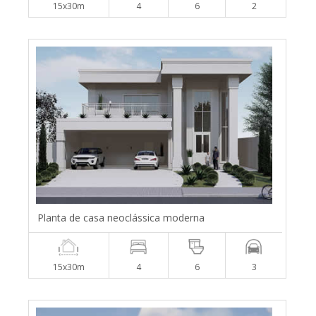
15x30m
4
6
2
Planta de casa neoclássica moderna
15x30m
4
6
3