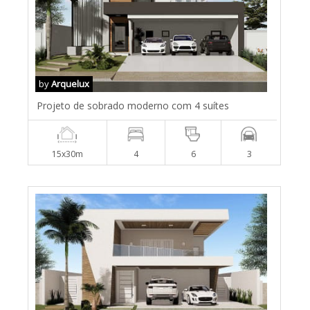
by
Arquelux
Projeto de sobrado moderno com 4 suítes
15x30m
4
6
3