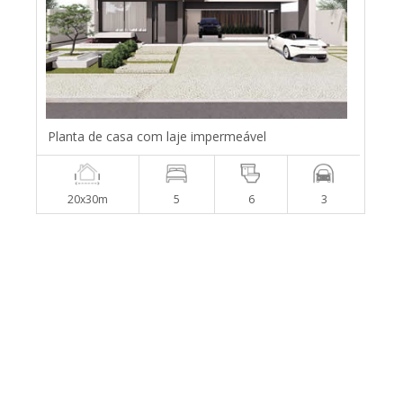
Planta de casa com laje impermeável
20x30m
5
6
3