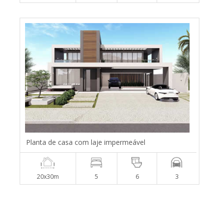
Planta de casa com laje impermeável
20x30m
5
6
3