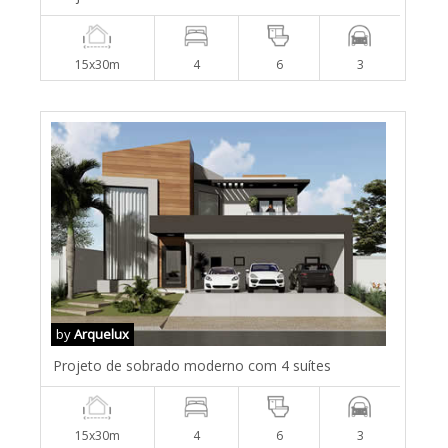
15x30m
4
6
3
by
Arquelux
Projeto de sobrado moderno com 4 suítes
15x30m
4
6
3