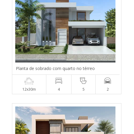
Planta de sobrado com quarto no térreo
12x30m
4
5
2