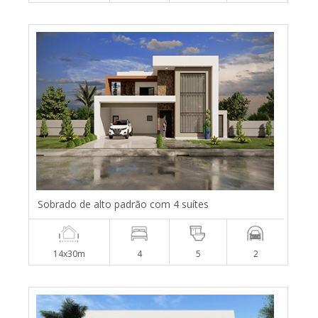
Sobrado de alto padrão com 4 suítes
14x30m
4
5
2