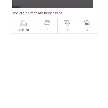
Projeto de mansão neoclássica
30x40m
4
7
3