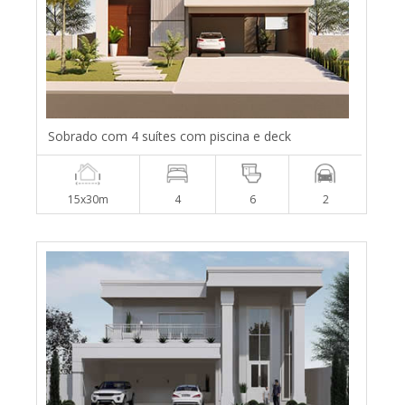
Sobrado com 4 suítes com piscina e deck
15x30m
4
6
2