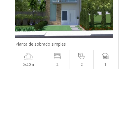
Planta de sobrado simples
5x20m
2
2
1