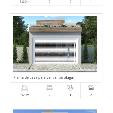
5x20m
2
2
1
Planta de casa para vender ou alugar
5x20m
2
1
2