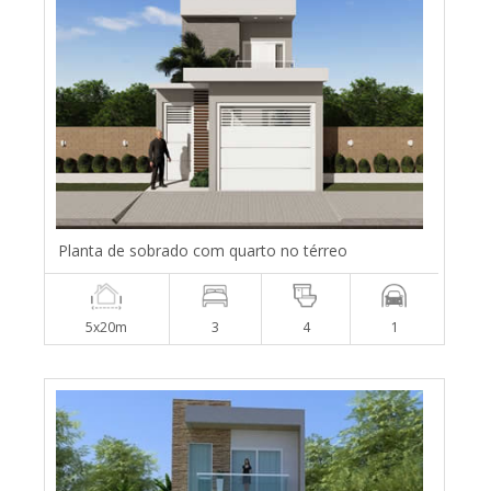
Planta de sobrado com quarto no térreo
5x20m
3
4
1