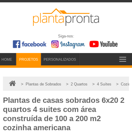
Siga-nos:
HOME
PROJETOS
PERSONALIZADOS
>
>
>
>
Plantas de Sobrados
2 Quartos
4 Suítes
Cozin
Plantas de casas sobrados 6x20 2
quartos 4 suites com área
construída de 100 a 200 m2
cozinha americana