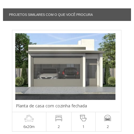
PROJETOS SIMILARES COM O QUE VOCÊ PROCURA
Planta de casa com cozinha fechada
6x20m
2
1
2