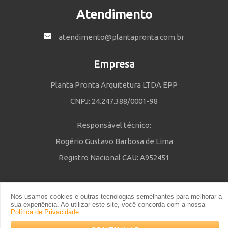
Atendimento
atendimento@plantapronta.com.br
Empresa
Planta Pronta Arquitetura LTDA EPP
CNPJ: 24.247.388/0001-98
Responsável técnico:
Rogério Gustavo Barbosa de Lima
Registro Nacional CAU: A952451
Nós usamos cookies e outras tecnologias semelhantes para melhorar a
Política de Privacidade
e
Termos e Condições
| © 2014 - 2021 Powered
sua experiência. Ao utilizar este site, você concorda com a nossa
by Planta Pronta
Política de Privacidade
.