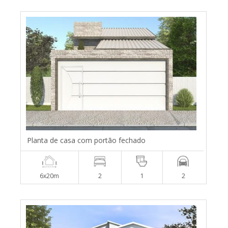
Planta de casa com portão fechado
6x20m
2
1
2