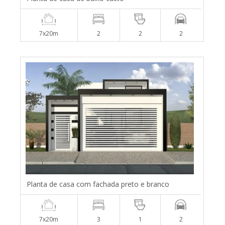
7x20m
2
2
2
Planta de casa com fachada preto e branco
7x20m
3
1
2