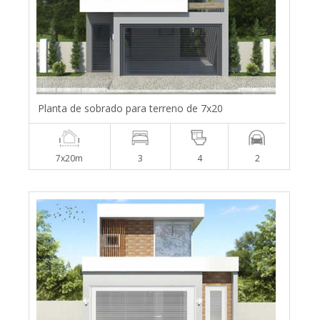
Planta de sobrado para terreno de 7x20
7x20m
3
4
2