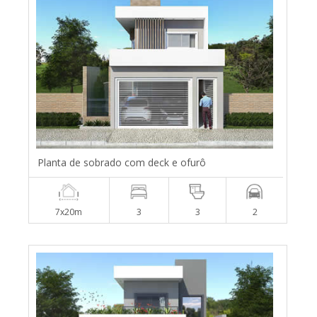
Planta de sobrado com deck e ofurô
7x20m
3
3
2