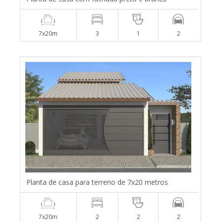
7x20m
3
1
2
Planta de casa para terreno de 7x20 metros
7x20m
2
2
2