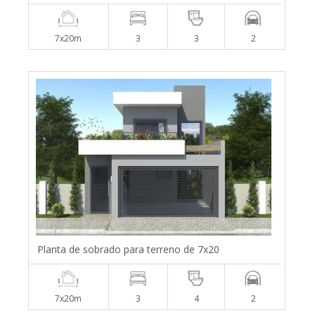
7x20m
3
3
2
Planta de sobrado para terreno de 7x20
7x20m
3
4
2