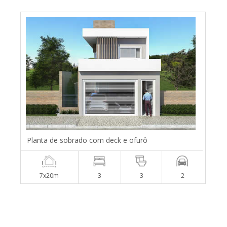
Planta de sobrado com deck e ofurô
7x20m
3
3
2