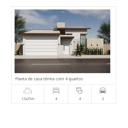
Planta de casa térrea com 4 quartos
12x25m
4
4
2