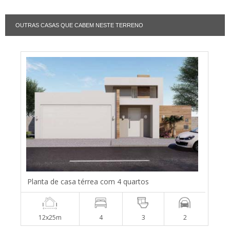
OUTRAS CASAS QUE CABEM NESTE TERRENO
Planta de casa térrea com 4 quartos
12x25m
4
3
2