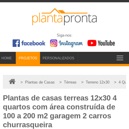
Siga-nos:
HOME
PROJETOS
PERSONALIZADOS
>
>
>
>
Plantas de Casas
Térreas
Terreno 12x30
4 Qua
Plantas de casas terreas 12x30 4
quartos com área construída de
100 a 200 m2 garagem 2 carros
churrasqueira