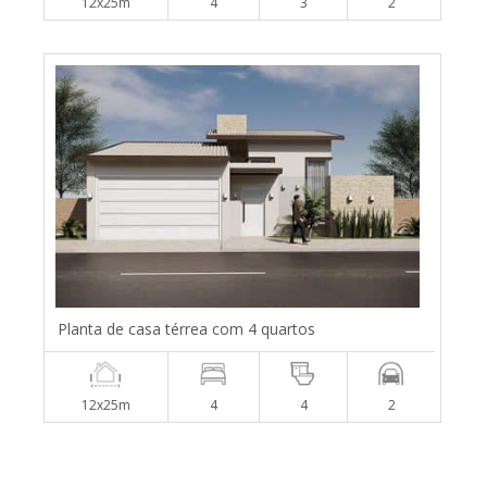
12x25m
4
3
2
Planta de casa térrea com 4 quartos
12x25m
4
4
2