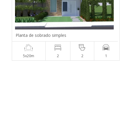
Planta de sobrado simples
5x20m
2
2
1