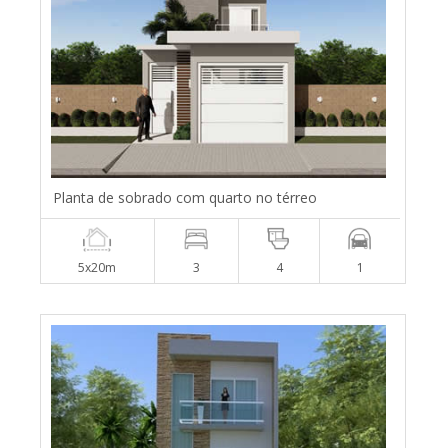
Planta de sobrado com quarto no térreo
5x20m
3
4
1