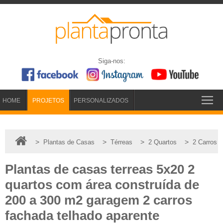
Siga-nos:
HOME
PROJETOS
PERSONALIZADOS
>
>
>
>
Plantas de Casas
Térreas
2 Quartos
2 Carros
Plantas de casas terreas 5x20 2
quartos com área construída de
200 a 300 m2 garagem 2 carros
fachada telhado aparente