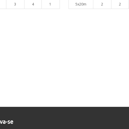
3
4
1
5x20m
2
2
eva-se