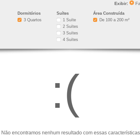
Exibir:
Fa
Dormitórios
Suítes
Área Construída
3 Quartos
1 Suíte
De 100 a 200 m²
2 Suítes
3 Suítes
4 Suítes
:(
 Não encontramos nenhum resultado com essas características