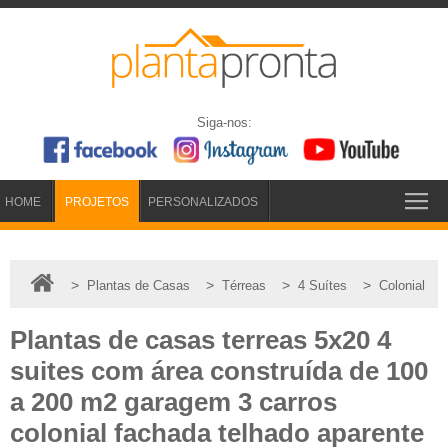
Siga-nos:
HOME
PROJETOS
PERSONALIZADOS
>
>
>
>
Plantas de Casas
Térreas
4 Suítes
Colonial
Plantas de casas terreas 5x20 4
suites com área construída de 100
a 200 m2 garagem 3 carros
colonial fachada telhado aparente