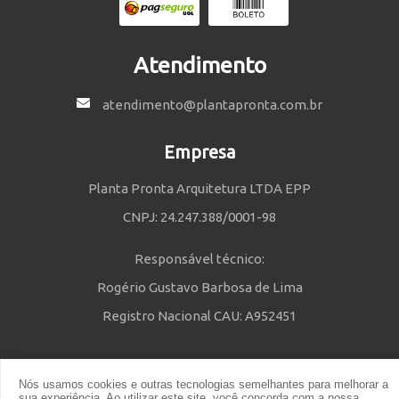
Atendimento
atendimento@plantapronta.com.br
Empresa
Planta Pronta Arquitetura LTDA EPP
CNPJ: 24.247.388/0001-98
Responsável técnico:
Rogério Gustavo Barbosa de Lima
Registro Nacional CAU: A952451
Nós usamos cookies e outras tecnologias semelhantes para melhorar a
Política de Privacidade
e
Termos e Condições
| © 2014 - 2021 Powered
sua experiência. Ao utilizar este site, você concorda com a nossa