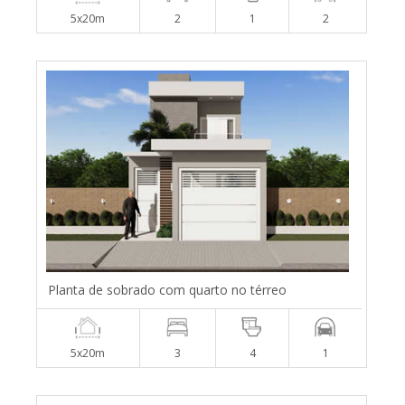
5x20m
2
1
2
Planta de sobrado com quarto no térreo
5x20m
3
4
1