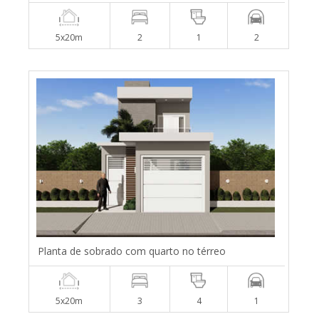
5x20m
2
1
2
Planta de sobrado com quarto no térreo
5x20m
3
4
1