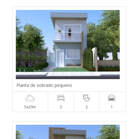
Planta de sobrado pequeno
5x20m
2
2
1