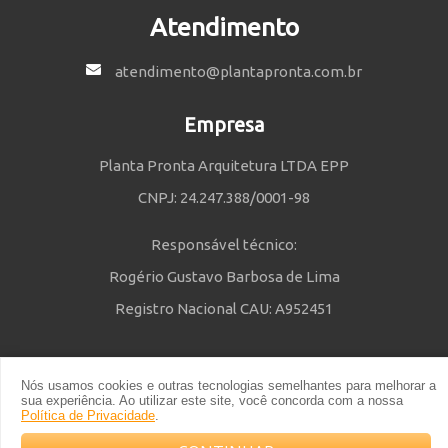
Atendimento
atendimento@plantapronta.com.br
Empresa
Planta Pronta Arquitetura LTDA EPP
CNPJ: 24.247.388/0001-98
Responsável técnico:
Rogério Gustavo Barbosa de Lima
Registro Nacional CAU: A952451
Nós usamos cookies e outras tecnologias semelhantes para melhorar a
Política de Privacidade
e
Termos e Condições
| © 2014 - 2021 Powered
sua experiência. Ao utilizar este site, você concorda com a nossa
by Planta Pronta
Política de Privacidade
.