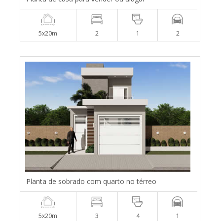
5x20m
2
1
2
Planta de sobrado com quarto no térreo
5x20m
3
4
1