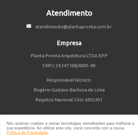
Atendimento
atendimento@plantapronta.com.br
Empresa
Planta Pronta Arquitetura LTDA EPP
CNPJ: 24.247.388/0001-98
Responsável técnico:
Rogério Gustavo Barbosa de Lima
Registro Nacional CAU: A952451
Nós usamos cookies e outras tecnologias semelhantes para melhorar a
Política de Privacidade
e
Termos e Condições
| © 2014 - 2021 Powered
sua experiência. Ao utilizar este site, você concorda com a nossa
by Planta Pronta
Política de Privacidade
.