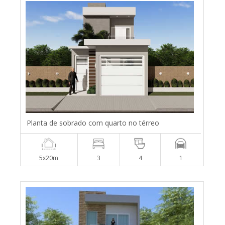
Planta de sobrado com quarto no térreo
5x20m
3
4
1