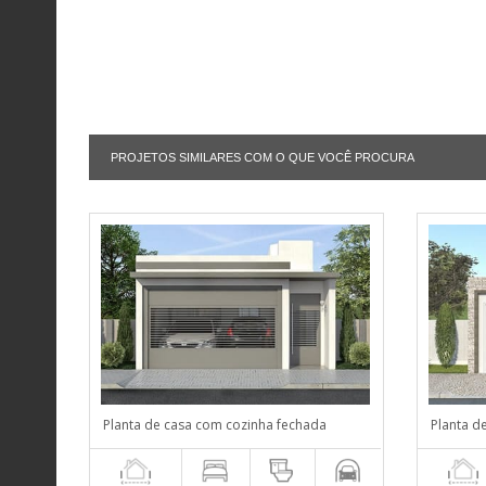
PROJETOS SIMILARES COM O QUE VOCÊ PROCURA
Planta de casa com cozinha fechada
Planta d