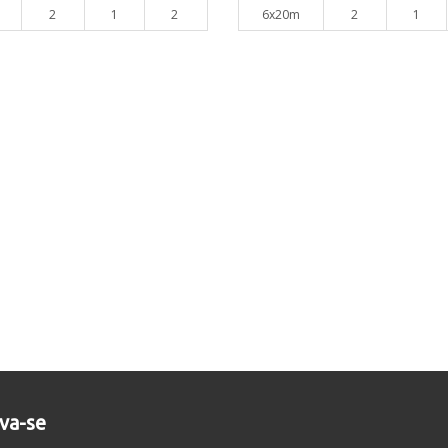
2
1
2
6x20m
2
1
eva-se