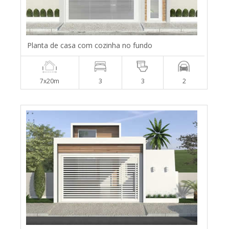
Planta de casa com cozinha no fundo
7x20m
3
3
2