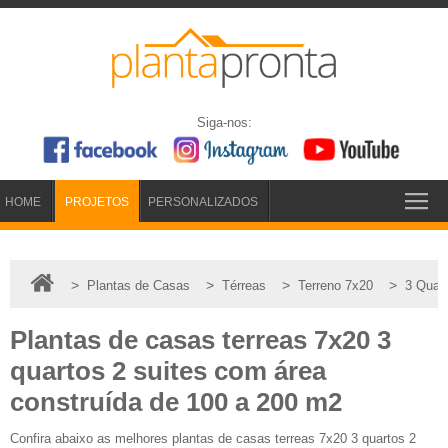
Siga-nos:
HOME
PROJETOS
PERSONALIZADOS
>
>
>
>
Plantas de Casas
Térreas
Terreno 7x20
3 Quar
Plantas de casas terreas 7x20 3
quartos 2 suites com área
construída de 100 a 200 m2
Confira abaixo as melhores plantas de casas terreas 7x20 3 quartos 2