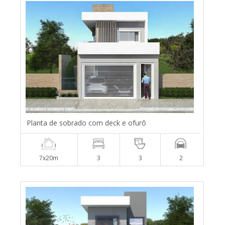
Planta de sobrado com deck e ofurô
7x20m
3
3
2