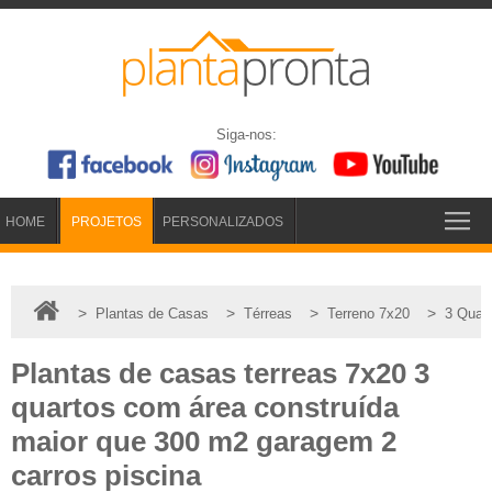
Siga-nos:
HOME
PROJETOS
PERSONALIZADOS
>
>
>
>
Plantas de Casas
Térreas
Terreno 7x20
3 Quar
Plantas de casas terreas 7x20 3
quartos com área construída
maior que 300 m2 garagem 2
carros piscina