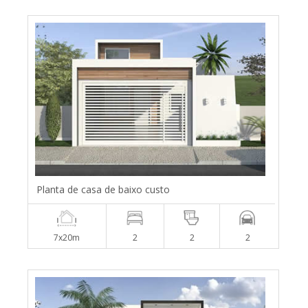
Planta de casa de baixo custo
7x20m
2
2
2