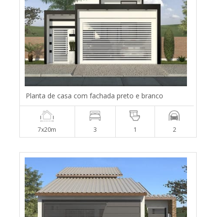
Planta de casa com fachada preto e branco
7x20m
3
1
2