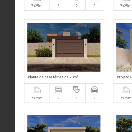
7x25m
3
2
2
7x25m
Planta de casa térrea de 70m²
Projeto 
7x25m
2
1
2
7x25m