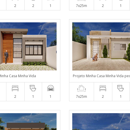
2
2
1
7x25m
2
1
Minha Casa Minha Vida
Projeto Minha Casa Minha Vida p
2
1
1
7x25m
2
1