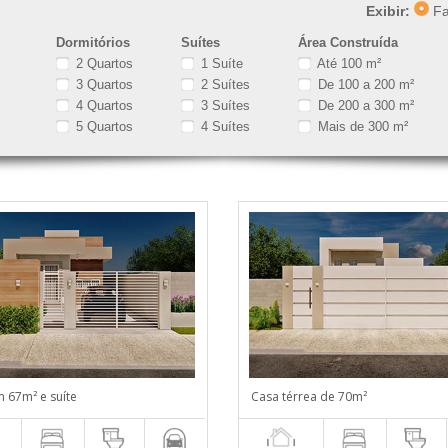
Exibir:
Fa
Dormitórios
Suítes
Área Construída
2 Quartos
1 Suíte
Até 100 m²
3 Quartos
2 Suítes
De 100 a 200 m²
4 Quartos
3 Suítes
De 200 a 300 m²
5 Quartos
4 Suítes
Mais de 300 m²
 67m² e suíte
Casa térrea de 70m²