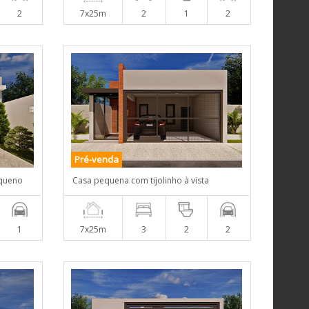
2
7x25m
2
1
2
Pré-venda
equeno
Casa pequena com tijolinho à vista
1
7x25m
3
2
2