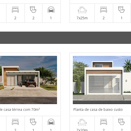
2
2
1
7x25m
2
1
de casa térrea com 70m²
Planta de casa de baixo custo
2
1
1
7x20m
2
2