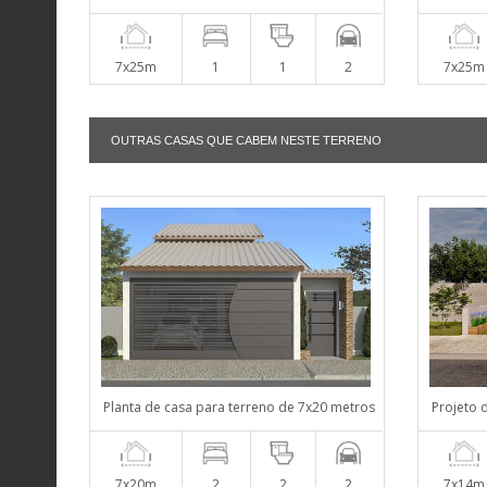
7x25m
1
1
2
7x25m
OUTRAS CASAS QUE CABEM NESTE TERRENO
Planta de casa para terreno de 7x20 metros
Projeto 
7x20m
2
2
2
7x14m