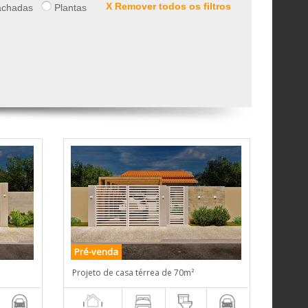
X Remover todos os filtros
chadas
Plantas
Pré-venda
Projeto de casa térrea de 70m²