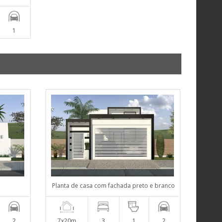
1
Planta de casa com fachada preto e branco
2
7x20m
3
1
2