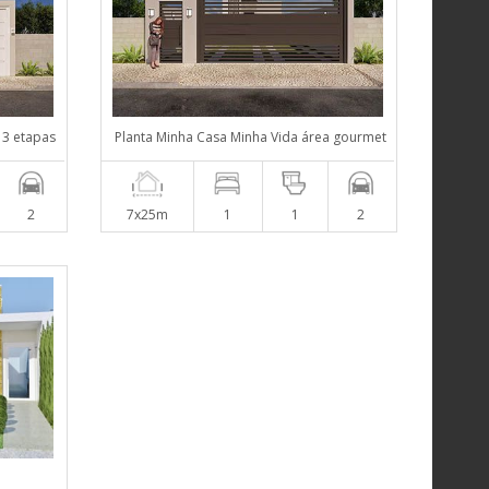
 3 etapas
Planta Minha Casa Minha Vida área gourmet
2
7x25m
1
1
2