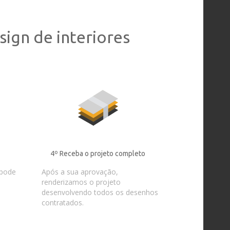
ign de interiores
4º Receba o projeto completo
pode
Após a sua aprovação,
renderizamos o projeto
desenvolvendo todos os desenhos
contratados.