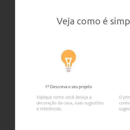
Veja como é simp
1º Descreva o seu projeto
Explique como você deseja a
O pri
decoração da casa, suas sugestões
conte
e referências.
suges