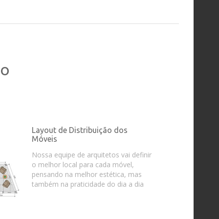
ho
Layout de Distribuição dos
Móveis
Nossa equipe de arquitetos vai definir
o melhor local para cada móvel,
pensando na melhor estética, mas
também na praticidade do dia a dia