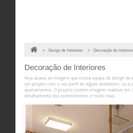
>
>
Design de Interiores
Decoração de Interiore
Decoração de Interiores
Veja abaixo as imagens que nossa equipe de design de in
um projeto com o seu perfil de alguns ambientes, ou 
apartamentos. O projeto contém imagens realistas em 
detalhamento dos revestimentos e muito mais.