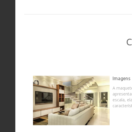
C
Imagens 
A maquet
apresenta
escala, e
caracterís