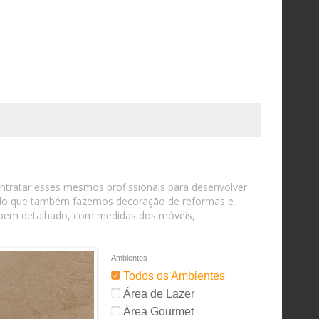
contratar esses mesmos profissionais para desenvolver
ando que também fazemos decoração de reformas e
o bem detalhado, com medidas dos móveis,
Ambientes
Todos os Ambientes
Área de Lazer
Área Gourmet